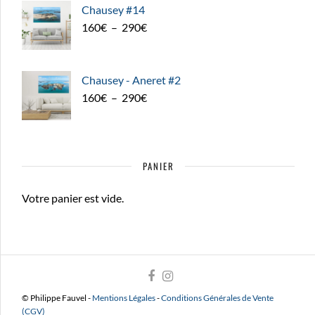
Chausey #14
Plage
160
€
–
290
€
de
prix :
160€
Chausey - Aneret #2
à
Plage
160
€
–
290
€
290€
de
prix :
160€
PANIER
à
290€
Votre panier est vide.
© Philippe Fauvel -
Mentions Légales
-
Conditions Générales de Vente
(CGV)