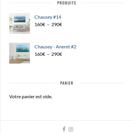
PRODUITS
Chausey #14
Plage
160
€
–
290
€
de
prix :
160€
Chausey - Aneret #2
à
Plage
160
€
–
290
€
290€
de
prix :
160€
PANIER
à
290€
Votre panier est vide.