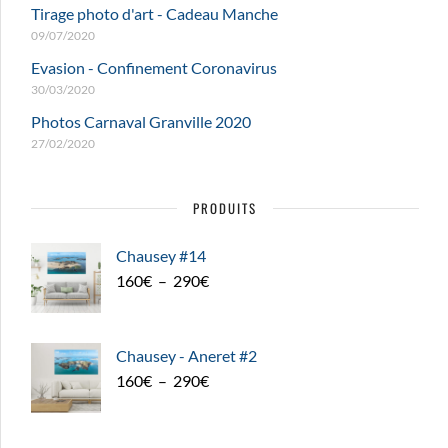
Tirage photo d'art - Cadeau Manche
09/07/2020
Evasion - Confinement Coronavirus
30/03/2020
Photos Carnaval Granville 2020
27/02/2020
PRODUITS
Chausey #14
Plage
160
€
–
290
€
de
prix :
160€
Chausey - Aneret #2
à
Plage
160
€
–
290
€
290€
de
prix :