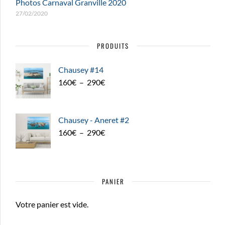
Photos Carnaval Granville 2020
27/02/2020
PRODUITS
Chausey #14
Plage
160
€
–
290
€
de
prix :
160€
Chausey - Aneret #2
à
Plage
160
€
–
290
€
290€
de
prix :
160€
PANIER
à
290€
Votre panier est vide.