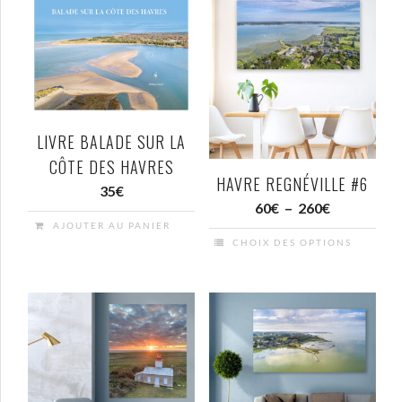
au
plus
ancien
LIVRE BALADE SUR LA
CÔTE DES HAVRES
HAVRE REGNÉVILLE #6
35
€
Plage
60
€
–
260
€
AJOUTER AU PANIER
de
CHOIX DES OPTIONS
prix :
Ce
60€
produit
à
a
260€
plusieurs
variations.
Les
options