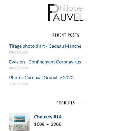
la
la
page
page
du
du
produit
produit
RECENT POSTS
Tirage photo d'art - Cadeau Manche
09/07/2020
Evasion - Confinement Coronavirus
30/03/2020
Photos Carnaval Granville 2020
27/02/2020
PRODUITS
Chausey #14
Plage
160
€
–
290
€
de