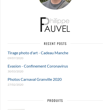
choisies
sur
la
page
du
produit
RECENT POSTS
Tirage photo d'art - Cadeau Manche
09/07/2020
Evasion - Confinement Coronavirus
30/03/2020
Photos Carnaval Granville 2020
27/02/2020
PRODUITS