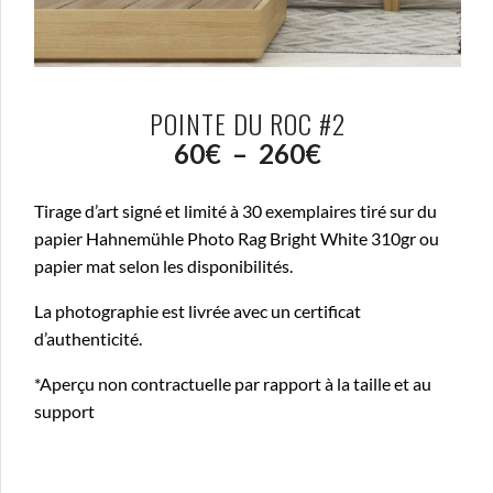
POINTE DU ROC #2
Plage
60
€
–
260
€
de
Tirage d’art signé et limité à 30 exemplaires tiré sur du
prix :
papier Hahnemühle Photo Rag Bright White 310gr ou
papier mat selon les disponibilités.
60€
La photographie est livrée avec un certificat
à
d’authenticité.
260€
*Aperçu non contractuelle par rapport à la taille et au
support