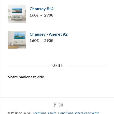
Chausey #14
Plage
160
€
–
290
€
de
prix :
160€
Chausey - Aneret #2
à
Plage
160
€
–
290
€
290€
de
prix :
160€
PANIER
à
290€
Votre panier est vide.
© Philippe Fauvel -
Mentions Légales
-
Conditions Générales de Vente