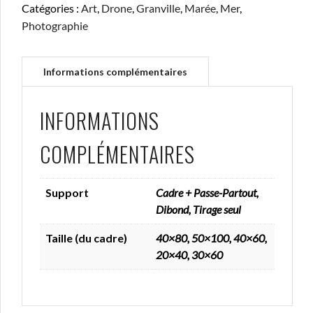
Catégories :
Art
,
Drone
,
Granville
,
Marée
,
Mer
,
#2
Photographie
INFORMATIONS
COMPLÉMENTAIRES
Support
Cadre + Passe-Partout,
Dibond, Tirage seul
Taille (du cadre)
40×80, 50×100, 40×60,
20×40, 30×60