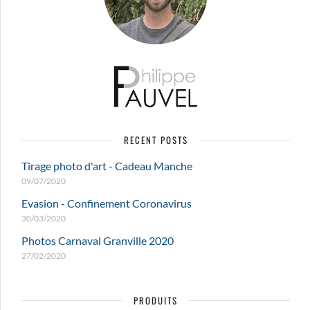
être
choisies
sur
la
page
du
produit
RECENT POSTS
Tirage photo d'art - Cadeau Manche
09/07/2020
Evasion - Confinement Coronavirus
30/03/2020
Photos Carnaval Granville 2020
27/02/2020
PRODUITS