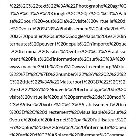
%22%2C%22text%22%3A%22Photographe%20agr%C
3%A9%C3%A9%20Google%2C%20je%20r%C3%A9ali
se%20pour%20vous%20la%20visite%20virtuelle%20d
e%20votre%20%C3%A9tablissement%20afin%20de%
20la%20publier%20sur%20GoogleMaps.%20Les%20in
ternautes%20peuvent%20depuis%20n’importe%20que
l%20terminal%20visiter%20votre%20%C3%A9tablisse
ment.%20Plus%20d’informations%20sur%20%3A%20
www.manche360.fr%20ou%20www.luxembourg360.lu
%22%7D%2C%7B%22number%22%3A%2202.%22%2
C%22title%22%3A%22Matterport%203D%22%2C%2
2text%22%3A%22Nouvelle%20technologie%20de%20
visite%20virtuelle%20qui%20permet%20de%20mod%
C3%A9liser%20votre%20%C3%A9tablissement%20en
%203D%2C%20directement%20visualisable%20sur%2
0votre%20site%20internet%20par%20l’utilisateur.%20
En%20plus%20de%20cela%2C%20l’internaute%20peu
t%20se%20d%C3%A9placer%20librement%20comme