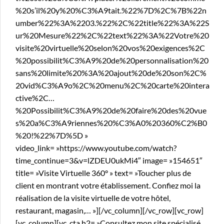
%20s’il%20y%20%C3%A9tait.%22%7D%2C%7B%22n
umber%22%3A%2203.%22%2C%22title%22%3A%22S
ur%20Mesure%22%2C%22text%22%3A%22Votre%20
visite%20virtuelle%20selon%20vos%20exigences%2C
%20possibilit%C3%A9%20de%20personnalisation%20
sans%20limite%20%3A%20ajout%20de%20son%2C%
20vid%C3%A9o%2C%20menu%2C%20carte%20intera
ctive%2C…
%20Possibilit%C3%A9%20de%20faire%20des%20vue
s%20a%C3%A9riennes%20%C3%A0%20360%C2%B0
%20!%22%7D%5D »
video_link= »https://www.youtube.com/watch?
time_continue=3&v=lZDEU0ukMi4″ image= »154651″
title= »Visite Virtuelle 360° » text= »Toucher plus de
client en montrant votre établissement. Confiez moi la
réalisation de la visite virtuelle de votre hôtel,
restaurant, magasin,… »][/vc_column][/vc_row][vc_row]
[vc_column][vc_cta h2= »Consultez mon site spécialisé