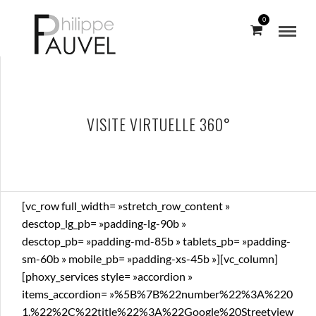
0
VISITE VIRTUELLE 360°
[vc_row full_width= »stretch_row_content »
desctop_lg_pb= »padding-lg-90b »
desctop_pb= »padding-md-85b » tablets_pb= »padding-
sm-60b » mobile_pb= »padding-xs-45b »][vc_column]
[phoxy_services style= »accordion »
items_accordion= »%5B%7B%22number%22%3A%220
1.%22%2C%22title%22%3A%22Google%20Streetview