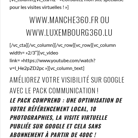
pour les visites virtuelles ! »]
WWW.MANCHE360.FR
OU
WWW.LUXEMBOURG360.LU
[/vc_cta][/vc_column][/vc_row][vc_row][vc_column
width= »2/3″][vc_video
link= »https://www.youtube.com/watch?
v=l_He2pZD2pc »][vc_column_text]
AMÉLIOREZ VOTRE VISIBILITÉ SUR GOOGLE
AVEC LE PACK COMMUNICATION !
LE PACK COMPREND : UNE OPTIMISATION DE
VOTRE RÉFÉRENCEMENT LOCAL, 10
PHOTOGRAPHIES, LA VISITE VIRTUELLE
PUBLIÉE SUR GOOGLE ET CELA SANS
ABONNEMENT À PARTIR DE 400€ !