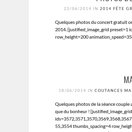
22/06/2014
IN
2014
FÊTE
GR
Quelques photos du concert gratuit or
2014. [justified_image_grid preset=
row_height=200 animation_speed=350
MA
18/06/2014
IN
COUTANCES
MA
Quelques photos de la séance couple a
que du bonheur ! [justified_image_gri
ids=3572,3571,3570,3569,3568,3567
55,3554 thumbs_spacing=4 row_heig