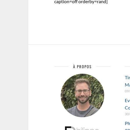
caption=off orderby=rand]
À PROPOS
Ti
M
09
Ev
Co
30
Ph