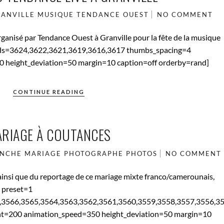
ANVILLE
MUSIQUE
TENDANCE OUEST
NO COMMENT
ganisé par Tendance Ouest à Granville pour la fête de la musique
1 ids=3624,3622,3621,3619,3616,3617 thumbs_spacing=4
 height_deviation=50 margin=10 caption=off orderby=rand]
CONTINUE READING
RIAGE À COUTANCES
NCHE
MARIAGE
PHOTOGRAPHE
PHOTOS
NO COMMENT
insi que du reportage de ce mariage mixte franco/camerounais,
d preset=1
,3566,3565,3564,3563,3562,3561,3560,3559,3558,3557,3556,3
ht=200 animation_speed=350 height_deviation=50 margin=10