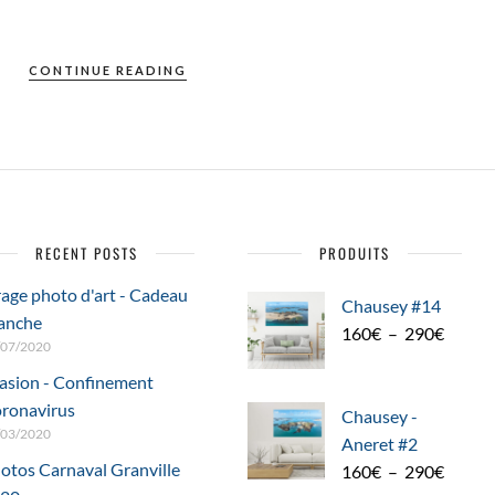
CONTINUE READING
RECENT POSTS
PRODUITS
rage photo d'art - Cadeau
Chausey #14
anche
Plage
160
€
–
290
€
/07/2020
de
asion - Confinement
prix :
ronavirus
160€
Chausey -
/03/2020
à
Aneret #2
otos Carnaval Granville
290€
Plage
160
€
–
290
€