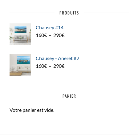
PRODUITS
Chausey #14
Plage
160
€
–
290
€
de
prix :
160€
Chausey - Aneret #2
à
Plage
160
€
–
290
€
290€
de
prix :
160€
PANIER
à
290€
Votre panier est vide.