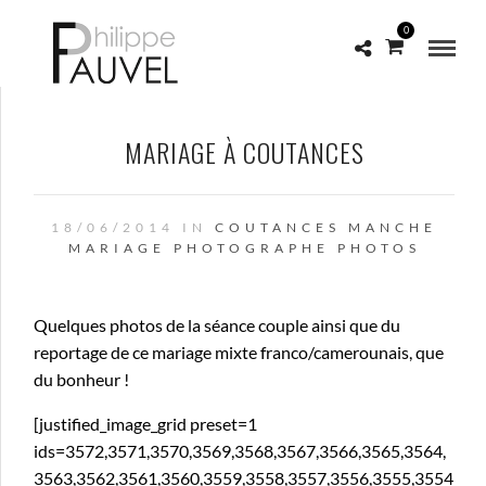
0
MARIAGE À COUTANCES
18/06/2014 IN
COUTANCES
MANCHE
MARIAGE
PHOTOGRAPHE
PHOTOS
Quelques photos de la séance couple ainsi que du
reportage de ce mariage mixte franco/camerounais, que
du bonheur !
[justified_image_grid preset=1
ids=3572,3571,3570,3569,3568,3567,3566,3565,3564,
3563,3562,3561,3560,3559,3558,3557,3556,3555,3554