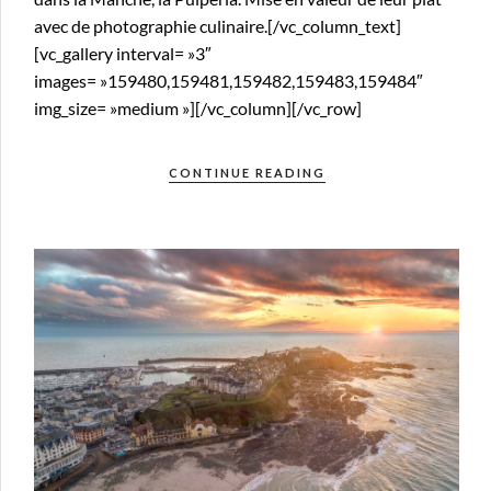
avec de photographie culinaire.[/vc_column_text]
[vc_gallery interval= »3″
images= »159480,159481,159482,159483,159484″
img_size= »medium »][/vc_column][/vc_row]
CONTINUE READING