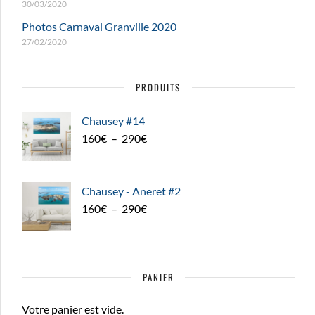
30/03/2020
Photos Carnaval Granville 2020
27/02/2020
PRODUITS
Chausey #14
Plage
160
€
–
290
€
de
prix :
160€
Chausey - Aneret #2
à
Plage
160
€
–
290
€
290€
de
prix :
160€
PANIER
à
290€
Votre panier est vide.