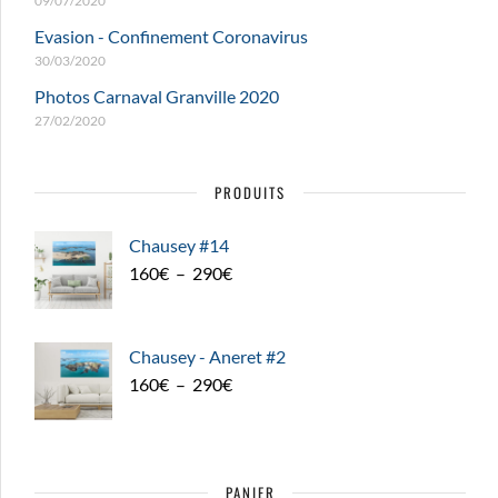
09/07/2020
Evasion - Confinement Coronavirus
30/03/2020
Photos Carnaval Granville 2020
27/02/2020
PRODUITS
Chausey #14
Plage
160
€
–
290
€
de
prix :
160€
Chausey - Aneret #2
à
Plage
160
€
–
290
€
290€
de
prix :
160€
PANIER
à