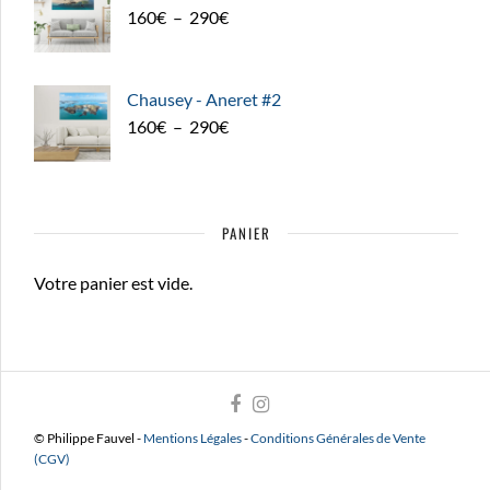
Plage
160
€
–
290
€
de
prix :
160€
Chausey - Aneret #2
à
Plage
160
€
–
290
€
290€
de
prix :
160€
PANIER
à
290€
Votre panier est vide.
© Philippe Fauvel -
Mentions Légales
-
Conditions Générales de Vente
(CGV)