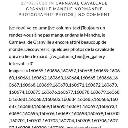
27/02/2020
IN
CARNAVAL
CAVALCADE
GRANVILLE
MANCHE
NORMANDIE
PHOTOGRAPHIE
PHOTOS
NO COMMENT
[vc_row][vc_column][vc_column_text]Toujours un
rendez-vous à ne pas manquer dans la Manche, le
Carnaval de Granville a encore attiré beaucoup de
monde. Découvrez ici quelques photos de la cavalcade
qui a eu lieu le mardi.[/vc_column_text][vc_gallery
interval= »3″
images= »160655,160656,160657,160658,160659,1606
60,160661,160662,160663,160664,160665,160666,16
0667,160668,160669,160670,160671,160672,160673,
160674,160675,160676,160677,160678,160679,16068
0,160681,160682,160683,160684,160685,160686,160
687,160688,160689,160690,160691,160692,160693,1
60694,160695,160696,160697,160698,160699,160700
,160701,160702,160703,160704,160705,160706,1607
07,160708,160709,160710″ img_size= »large »]