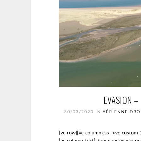
EVASION –
30/03/2020
IN
AÉRIENNE
DRO
[vc_row][vc_column css= ».vc_custom
[vc_column_text] Pour vous évader un 