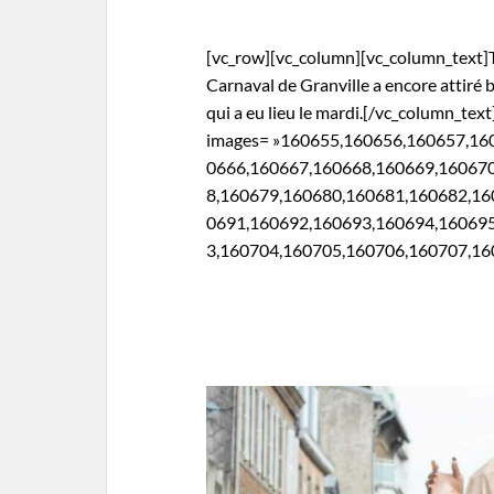
[vc_row][vc_column][vc_column_text]T
Carnaval de Granville a encore attiré
qui a eu lieu le mardi.[/vc_column_text
images= »160655,160656,160657,16
0666,160667,160668,160669,16067
8,160679,160680,160681,160682,16
0691,160692,160693,160694,16069
3,160704,160705,160706,160707,1607