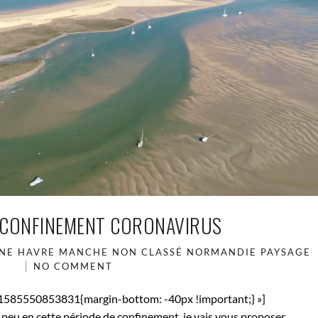
 CONFINEMENT CORONAVIRUS
NE
HAVRE
MANCHE
NON CLASSÉ
NORMANDIE
PAYSAGE
NO COMMENT
_1585550853831{margin-bottom: -40px !important;} »]
peu en cette période de confinement, je vais vous proposer