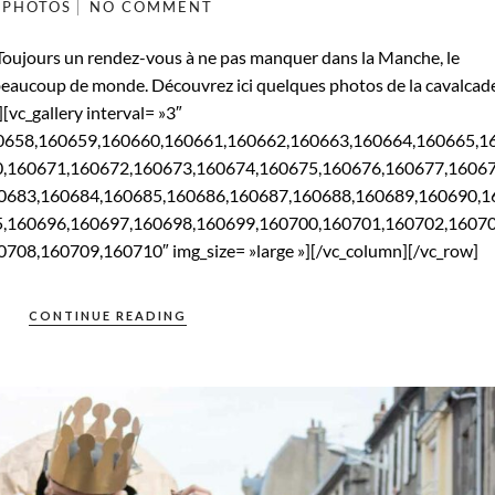
PHOTOS
NO COMMENT
oujours un rendez-vous à ne pas manquer dans la Manche, le
 beaucoup de monde. Découvrez ici quelques photos de la cavalcad
][vc_gallery interval= »3″
0658,160659,160660,160661,160662,160663,160664,160665,1
0,160671,160672,160673,160674,160675,160676,160677,1606
0683,160684,160685,160686,160687,160688,160689,160690,1
5,160696,160697,160698,160699,160700,160701,160702,1607
08,160709,160710″ img_size= »large »][/vc_column][/vc_row]
CONTINUE READING